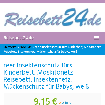
Skip
to
main
content
Reisebett24.de
Toggl
navig
Startseite
»
Produkte
»
reer Insektenschutz fürs Kinderbett, Moskitonetz
Reisebett, Insektennetz, Mückenschutz für Babys, weiß
reer Insektenschutz fürs
Kinderbett, Moskitonetz
Reisebett, Insektennetz,
Mückenschutz für Babys, weiß
9,15 €