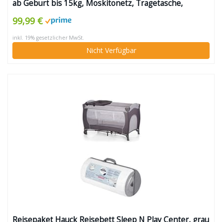
ab Geburt bis 15kg, Moskitonetz, Tragetasche,
zusammenklappbar (Yellow Scandi)
99,99 €
inkl. 19% gesetzlicher MwSt.
Nicht Verfügbar
Reisepaket Hauck Reisebett Sleep N Play Center, grau