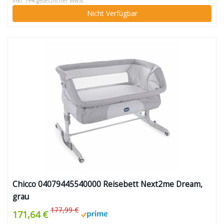
inkl. 19% gesetzlicher MwSt.
Nicht Verfügbar
Chicco 04079445540000 Reisebett Next2me Dream,
grau
177,99 €
171,64 €