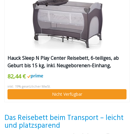
Hauck Sleep N Play Center Reisebett, 6-teiliges, ab
Geburt bis 15 kg, inkl. Neugeborenen-Einhang,
Schlupf, Wickelauflage, Rollen, Matratze, Tragetasche,
82,44 €
höhenverstellbar, mobil & faltbar, stone (grau)
inkl. 19% gesetzlicher MwSt.
Nicht Verfügbar
Das Reisebett beim Transport – leicht
und platzsparend