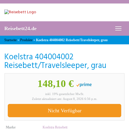
Skip
to
main
content
Reisebett24.de
Toggl
naviga
Startseite
»
Produkte
»
Koelstra 404004002 Reisebett/Travelsleeper, grau
Koelstra 404004002
Reisebett/Travelsleeper, grau
148,10 €
inkl. 19% gesetzlicher MwSt.
Zuletzt aktualisiert am: August 8, 2026 6:56 p.m.
Nicht Verfügbar
Marke
Koelstra Reisebett