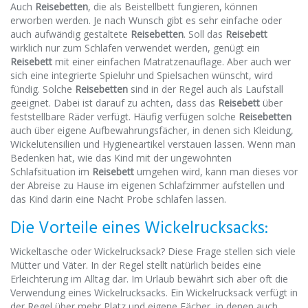
Auch
Reisebetten
, die als Beistellbett fungieren, können
erworben werden. Je nach Wunsch gibt es sehr einfache oder
auch aufwändig gestaltete
Reisebetten
. Soll das
Reisebett
wirklich nur zum Schlafen verwendet werden, genügt ein
Reisebett
mit einer einfachen Matratzenauflage. Aber auch wer
sich eine integrierte Spieluhr und Spielsachen wünscht, wird
fündig. Solche
Reisebetten
sind in der Regel auch als Laufstall
geeignet. Dabei ist darauf zu achten, dass das
Reisebett
über
feststellbare Räder verfügt. Häufig verfügen solche
Reisebetten
auch über eigene Aufbewahrungsfächer, in denen sich Kleidung,
Wickelutensilien und Hygieneartikel verstauen lassen. Wenn man
Bedenken hat, wie das Kind mit der ungewohnten
Schlafsituation im
Reisebett
umgehen wird, kann man dieses vor
der Abreise zu Hause im eigenen Schlafzimmer aufstellen und
das Kind darin eine Nacht Probe schlafen lassen.
Die Vorteile eines Wickelrucksacks:
Wickeltasche oder Wickelrucksack? Diese Frage stellen sich viele
Mütter und Väter. In der Regel stellt natürlich beides eine
Erleichterung im Alltag dar. Im Urlaub bewährt sich aber oft die
Verwendung eines Wickelrucksacks. Ein Wickelrucksack verfügt in
der Regel über mehr Platz und eigene Fächer, in denen auch