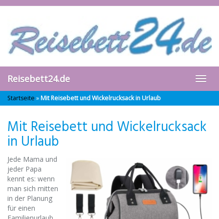
Skip
to
main
content
Reisebett24.de
Toggl
navig
Startseite
»
Mit Reisebett und Wickelrucksack in Urlaub
Mit Reisebett und Wickelrucksack
in Urlaub
Jede Mama und
jeder Papa
kennt es: wenn
man sich mitten
in der Planung
für einen
Familienurlaub